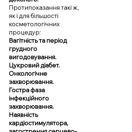
Протипоказання такі ж,
як і для більшості
косметологічних
процедур:
Вагітність та період
грудного
вигодовування.
Цукровий діабет.
Онкологічне
захворювання.
Гостра фаза
інфекційного
захворювання.
Наявність
кардіостимулятора,
загострення серцево-