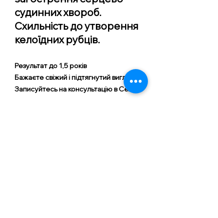
судинних хвороб.
Схильність до утворення
келоїдних рубців.
Результат до 1,5 років
Бажаєте свіжий і підтягнутий вигляд?
Записуйтесь на консультацію в Селяві
Перший результат після процедури,
видно одразу, а повноцінний – варто
очікувати до трьох місяців, тому що
регенерація шкіри відбувається
протягом трьох місяців.
Перед процедурою обов’язкова
консультація з косметологом, щоб
виключити можливі ризики!