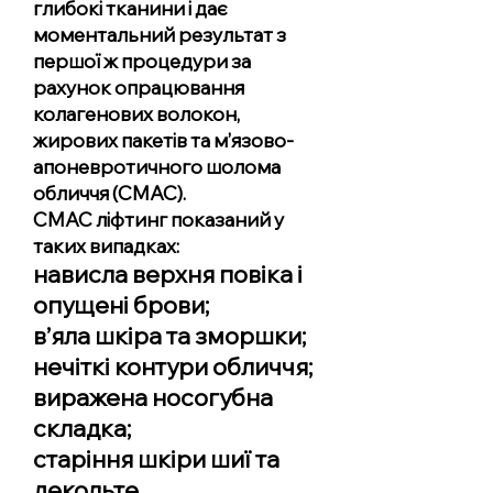
глибокі тканини і дає
моментальний результат з
першої ж процедури за
рахунок опрацювання
колагенових волокон,
жирових пакетів та м’язово-
апоневротичного шолома
обличчя (СМАС).
СМАС ліфтинг показаний у
таких випадках:
нависла верхня повіка і
опущені брови;
в’яла шкіра та зморшки;
нечіткі контури обличчя;
виражена носогубна
складка;
старіння шкіри шиї та
декольте.